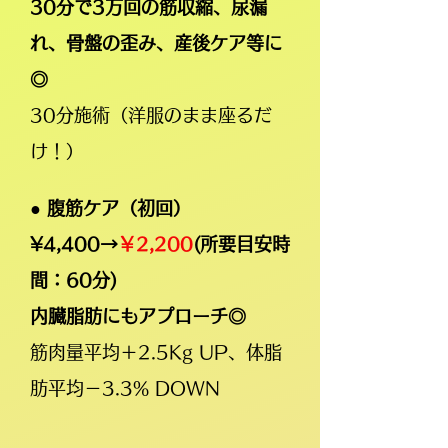
30分で3万回
の筋収縮、尿漏
れ、骨盤の歪み、産後ケア等に
◎
30分施術（洋服のまま座るだ
け！）
● 腹筋ケア（初回）
¥4,400
→
￥2
,2
00
(所要目安時
間：60分)
内臓脂肪にもアプローチ◎
筋肉量平均＋2.5Kg UP、体脂
肪平均－3.3% DOWN